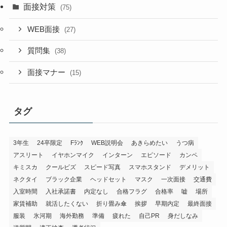
面接対策
(75)
WEB面接
(27)
質問集
(38)
面接マナー
(15)
タグ
3年生
24卒限定
Fﾗﾝｸ
WEB説明会
あきらめたい
うつ病
アスリート
イヤホンマイク
インターン
エピソード
カンペ
キミスカ
クールビズ
スピード写真
スマホスタンド
デメリット
ネクタイ
ブラック企業
ヘッドセット
マスク
一次面接
交通費
入室時間
入社承諾書
内定なし
合格フラグ
合格率
嘘
場所
家賃補助
就活したくない
折り畳み傘
挨拶
早期内定
最終面接
服装
氷河期
海外勤務
準備
疲れた
自己PR
身だしなみ