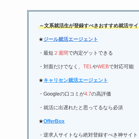
～文系就活生が登録すべきおすすめ就活サイ
★
ジール就活エージェント
・最短
２週間
で内定ゲットできる
・対面だけでなく、
TEL
や
WEB
で対応可能
★
キャリセン就活エージェント
・Googleの口コミが
4.7
の高評価
・就活に出遅れたと思ってるなら必須
★
OfferBox
・逆求人サイトなら絶対登録すべき神サイト