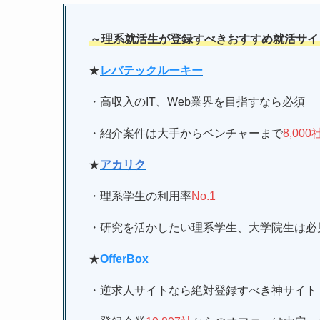
～理系就活生が登録すべきおすすめ就活サイ
★
レバテックルーキー
・高収入のIT、Web業界を目指すなら必須
・紹介案件は大手からベンチャーまで
8,000
★
アカリク
・理系学生の利用率
No.1
・研究を活かしたい理系学生、大学院生は必
★
OfferBox
・逆求人サイトなら絶対登録すべき神サイト