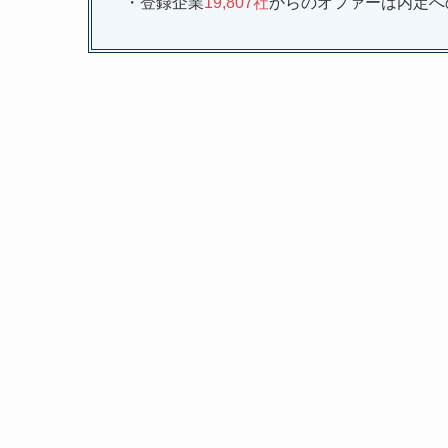
・登録企業
19,807社
からのオファーは内定へ