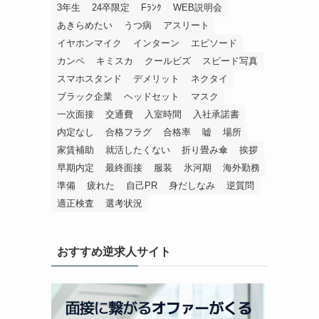
3年生
24卒限定
Fﾗﾝｸ
WEB説明会
あきらめたい
うつ病
アスリート
イヤホンマイク
インターン
エピソード
カンペ
キミスカ
クールビズ
スピード写真
スマホスタンド
デメリット
ネクタイ
ブラック企業
ヘッドセット
マスク
一次面接
交通費
入室時間
入社承諾書
内定なし
合格フラグ
合格率
嘘
場所
家賃補助
就活したくない
折り畳み傘
挨拶
早期内定
最終面接
服装
氷河期
海外勤務
準備
疲れた
自己PR
身だしなみ
逆質問
適正検査
選考状況
おすすめ逆求人サイト