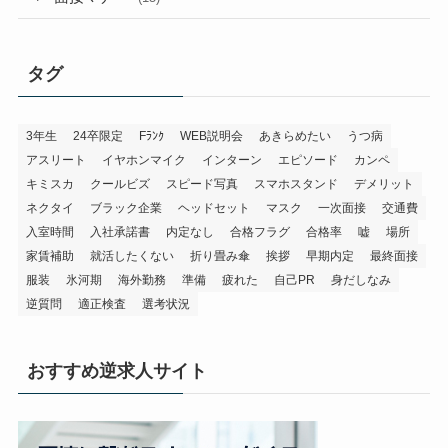
タグ
3年生
24卒限定
Fﾗﾝｸ
WEB説明会
あきらめたい
うつ病
アスリート
イヤホンマイク
インターン
エピソード
カンペ
キミスカ
クールビズ
スピード写真
スマホスタンド
デメリット
ネクタイ
ブラック企業
ヘッドセット
マスク
一次面接
交通費
入室時間
入社承諾書
内定なし
合格フラグ
合格率
嘘
場所
家賃補助
就活したくない
折り畳み傘
挨拶
早期内定
最終面接
服装
氷河期
海外勤務
準備
疲れた
自己PR
身だしなみ
逆質問
適正検査
選考状況
おすすめ逆求人サイト