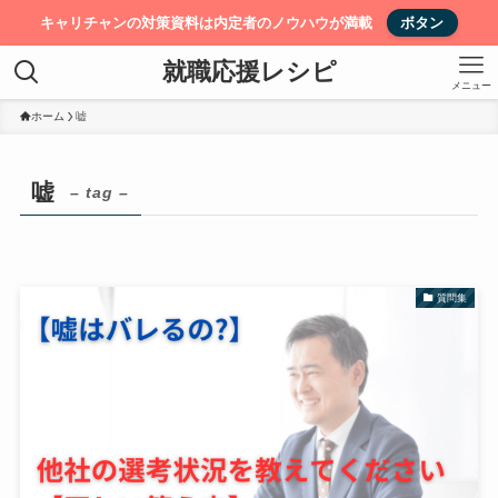
キャリチャンの対策資料は内定者のノウハウが満載
ボタン
就職応援レシピ
メニュー
ホーム
嘘
嘘
– tag –
質問集